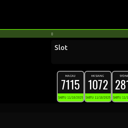
Slot
MACAU
HK SIANG
SYDN
7115
1072
28
SABTU 11/10/2025
SABTU 11/10/2025
SABTU 11/