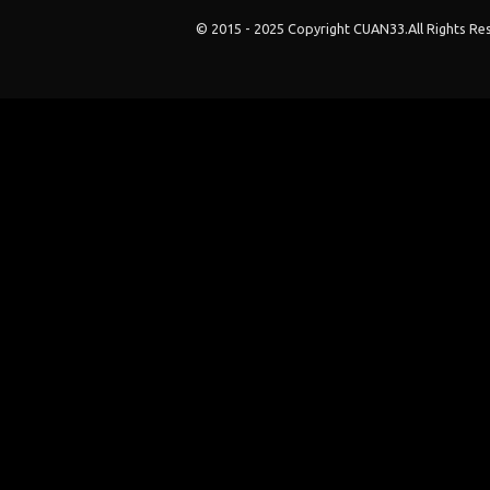
© 2015 - 2025 Copyright CUAN33.
All Rights Re